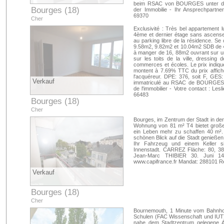
beim RSAC von BOURGES unter de
Bourges (18)
der Immobilie - Ihr Ansprechpartn
69370
Cher
Exclusivité : Très bel appartement 
4ème et dernier étage sans ascenseu
au parking libre de la résidence. 
9.58m2, 9.82m2 et 10.04m2 SDB de 4
à manger de 16, 88m2 ouvrant sur un 
sur les toits de la ville, dressin
commerces et écoles. Le prix indiqu
montent à 7.69% TTC du prix affich
l'acquéreur. DPE: 376, soit F, GES
Verkauf
immatriculé au RSAC de BOURGES s
de l'immobilier - Votre contact : L
66483
Bourges (18)
Cher
Bourges, im Zentrum der Stadt in d
Wohnung von 81 m² T4 bietet groß
ein Leben mehr zu schaffen 40 m².
schönen Blick auf die Stadt genießen
Ihr Fahrzeug und einem Keller sic
Innenstadt. CARREZ Fläche: 80, 3
Jean-Marc THIBIER 30. Juni 1
www.capifrance.fr Mandat: 288101 R
Verkauf
Bourges (18)
Cher
Bournemouth, 1 Minute vom Bahnho
Schulen (FAC Wissenschaft und IUT)
nahe dem Stadtzentrum gelegene An