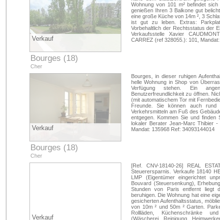
Wohnung von 101 m² befindet sich i
genießen Ihren 3 Balkone gut belich
eine große Küche von 14m ², 3 Schla
ist gut zu leben. Extras: Parkpla
Vorbehaltlich der Rechtsstatus der 
Verkaufsstelle Xavier CAUDMONT 
Verkauf
CARREZ (ref 328055.): 101, Mandat
Bourges (18)
Cher
Bourges, in dieser ruhigen Aufenth
helle Wohnung in Shop von Überrasc
Verfügung stehen. Ein angen
Benutzerfreundlichkeit zu öffnen. Nic
(mit automatischem Tor mit Fernbedie
Freunde. Sie können auch rund 
Verkehrsmitteln am Fuß des Gebäudes
entgegen. Kommen Sie und finden 
lokaler Berater Jean-Marc Thibier -
Verkauf
Mandat: 135968 Ref: 34093144014
Bourges (18)
Cher
[Ref. CNV-18140-26] REAL EST
Steuerersparnis. Verkaufe 18140 H
LMP (Eigentümer eingerichtet unp
Bouvard (Steuersenkung), Erhebung
Stunden von Paris entfernt liegt
beruhigen. Die Wohnung hat eine eig
gesicherten Aufenthaltsstatus, möbli
von 10m ² und 50m ² Garten. Parken 
Rollläden, Küchenschränke und
Verkauf
(Wäscherei, Reinigung, Heimwerke