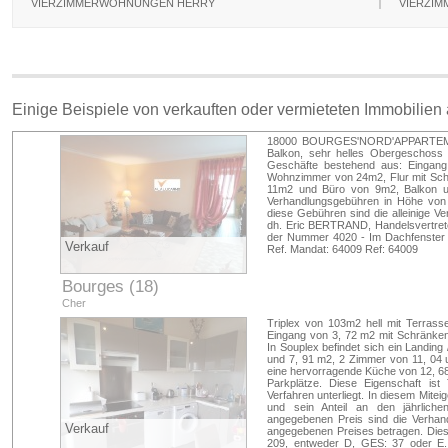
VIERZIMMERWOHNUNGEN HERRY
VIERZI
Einige Beispiele von verkauften oder vermieteten Immobilien
18000 BOURGES'NORD'APPARTEME
Balkon, sehr helles Obergeschoss 
Geschäfte bestehend aus: Eingang
Wohnzimmer von 24m2, Flur mit Sch
11m2 und Büro von 9m2, Balkon und
Verhandlungsgebühren in Höhe von
diese Gebühren sind die alleinige 
dh. Eric BERTRAND, Handelsvertret
der Nummer 4020 - Im Dachfenster d
Verkauf
Ref. Mandat: 64009 Ref: 64009
Bourges (18)
Cher
Triplex von 103m2 hell mit Terras
Eingang von 3, 72 m2 mit Schränke
In Souplex befindet sich ein Landin
und 7, 91 m2, 2 Zimmer von 11, 04 
eine hervorragende Küche von 12, 6
Parkplätze. Diese Eigenschaft ist
Verfahren unterliegt. In diesem Mite
und sein Anteil an den jährlich
angegebenen Preis sind die Verhan
Verkauf
angegebenen Preises betragen. Die
209, entweder D, GES: 37 oder E. 