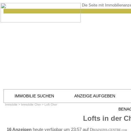
Die Seite mit Immobilienanze
IMMOBILIE SUCHEN
ANZEIGE AUFGEBEN
Immobilie
>
Immobilie Cher
>
Loft Cher
BENA
Lofts in der C
16 Anzeigen
heute verfügbar um 23:57 auf
D
MAISONS-CENTRE
.COM