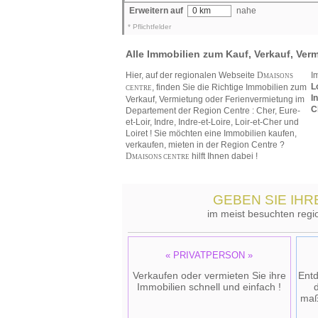
Erweitern auf
0 km
nahe
* Pflichtfelder
Alle Immobilien zum Kauf, Verkauf, Ver
Hier, auf der regionalen Webseite
D
I
MAISONS
L
, finden Sie die Richtige Immobilien zum
CENTRE
I
Verkauf, Vermietung oder Ferienvermietung im
C
Departement der Region Centre : Cher, Eure-
et-Loir, Indre, Indre-et-Loire, Loir-et-Cher und
Loiret ! Sie möchten eine Immobilien kaufen,
verkaufen, mieten in der Region Centre ?
D
hilft Ihnen dabei !
MAISONS CENTRE
GEBEN SIE IHR
im meist besuchten regi
« PRIVATPERSON »
Verkaufen oder vermieten Sie ihre
Entd
Immobilien schnell und einfach !
maß