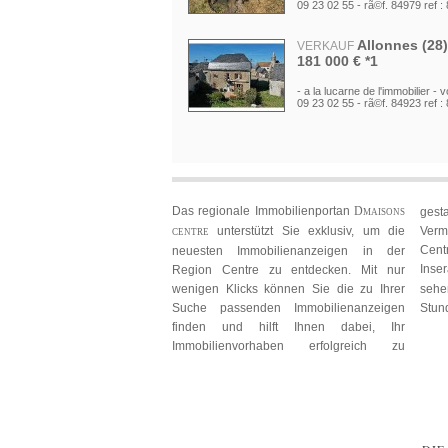
09 23 02 55 - rã©f. 84979 ref :
Allonnes (28)
VERKAUF
Das 
181 000 € *1
CENT
- a la lucarne de l'immobilier - v
neue
09 23 02 55 - rã©f. 84923 ref :
Regi
weni
Joue Les Tour
VERKAUF
Such
590 000 € *1
fin
- a la lucarne de l'immobilier - 
Imm
19 31 00 02 - rã©f. 84870 ref :
Das regionale Immobilienportan
D
gest
MAISONS
unterstützt Sie exklusiv, um die
Verm
CENTRE
Cherisy (28)
VERKAUF
Cen
neuesten Immobilienanzeigen in der
86 800 € *1
Inse
Region Centre zu entdecken. Mit nur
- a la lucarne de l'immobilier - 
wenigen Klicks können Sie die zu Ihrer
sehe
67 91 34 02 - rã©f. 84628 ref :
Suche passenden Immobilienanzeigen
Stun
finden und hilft Ihnen dabei, Ihr
Cherisy (28)
VERKAUF
Immobilienvorhaben erfolgreich zu
81 800 € *1
gestalten ! Für den Verkauf oder der
Vermietung Ihrer Immobilien in der Region
- a la lucarne de l'immobilier - 
67 91 34 02 - rã©f. 84626 ref :
Centre, entdecken Sie unsere
Inseratangebote auf
D
, und
MAISONS CENTRE
Bazoches Les
VERKAUF
sehen Sie den Erfolg innerhalt von 48