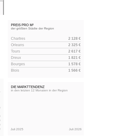
PREIS PRO M²
der größten Städte der Region
Chartres
2 128 €
Orleans
2 325 €
Tours
2 617 €
Dreux
1 821 €
Bourges
1 578 €
Blois
1 566 €
DIE MARKTTENDENZ
in den letzten 12 Monaten in der Region
h
,
n
n
n
n
Juli 2025
Juli 2026
: