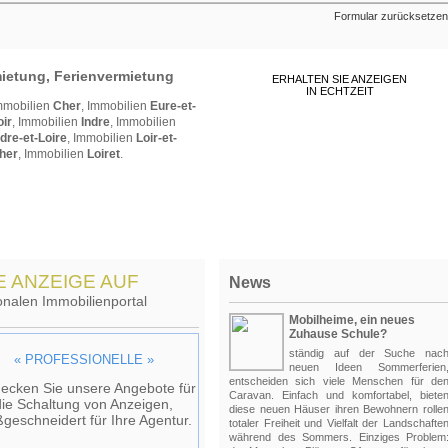
Formular zurücksetzen
mietung, Ferienvermietung
ERHALTEN SIE ANZEIGEN
IN ECHTZEIT
mmobilien
Cher
,
Immobilien
Eure-et-
oir
,
Immobilien
Indre
,
Immobilien
ndre-et-Loire
,
Immobilien
Loir-et-
her
,
Immobilien
Loiret
.
MELDEN SIE SICH FÜR E-MAIL
BENACHRICHTIGUNGEN AN
E ANZEIGE AUF
News
onalen Immobilienportal
Mobilheime, ein neues
Zuhause Schule?
ständig auf der Suche nac
« PROFESSIONELLE »
neuen Ideen Sommerferien
entscheiden sich viele Menschen für de
ecken Sie unsere Angebote für
Caravan. Einfach und komfortabel, biete
die Schaltung von Anzeigen,
diese neuen Häuser ihren Bewohnern rolle
geschneidert für Ihre Agentur.
totaler Freiheit und Vielfalt der Landschafte
während des Sommers. Einziges Problem