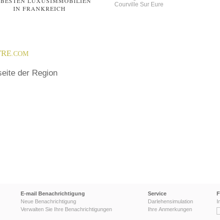
 BESTEN LUXUSIMMOBILIEN
häuser
Courville Sur Eure
IN FRANKREICH
otre contact : geraldine grillon - 06
 84561
ouraine (37), Stadt
TRE
.COM
votre contact : corinne teissie - 06
seite der Region
 84453
, Stadt
otre contact : geraldine grillon - 06
 84337
dios / 1-Zimmer-
E-mail Benachrichtigung
Service
F
Neue Benachrichtigung
Darlehensimulation
I
Verwalten Sie Ihre Benachrichtigungen
Ihre Anmerkungen