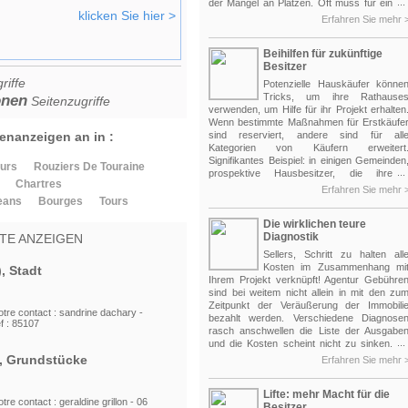
), Stadt
...
der Mangel an Plätzen. Oft muss für ein
klicken Sie hier >
paar Stellen zu regeln, schnell durch di
Erfahren Sie mehr 
ersten Ankömmlinge besetzt... Darübe
hinaus gibt es mehrere Einschränkungen
otre contact : geraldine grillon - 06
Beihilfen für zukünftige
Begrenzung der Anzahl der Insassen
 85292
Besitzer
Spesen... Es ist besser, sorgfältig auswählen
seine Ziele, um Ihren Urlaub, ohne sic
riffe
Potenzielle Hauskäufer könne
rs (37), 3-Zimmer-
Gedanken über die Ruhe genießen!
Tricks, um ihre Rathause
onen
Seitenzugriffe
verwenden, um Hilfe für ihr Projekt erhalten
Wenn bestimmte Maßnahmen für Erstkäufe
votre contact : corinne teissie - 06
enanzeigen an in :
sind reserviert, andere sind für all
 85230
Kategorien von Käufern erweitert
Signifikantes Beispiel: in einigen Gemeinden
ours
Rouziers De Touraine
...
prospektive Hausbesitzer, die ihre
, Stadt
Chartres
Immobilie zu renovieren möchten Si
Erfahren Sie mehr 
zusätzliche Hilfe bis zu 9.000 € im Zeitpunk
eans
Bourges
Tours
der Unterzeichnung des Kaufvertrags
otre contact : geraldine grillon - 06
Die wirklichen teure
Weitere Maßnahmen dieser Art sollten in de
 85174
Diagnostik
TE ANZEIGEN
kommenden Monaten erstellt werden, nac
den Aussagen des Ministeriums fü
Sellers, Schritt zu halten all
Wohnungswesen. Ein ermutigendes Zeiche
Kosten im Zusammenhang mi
), Stadt
für potentielle Käufer in Frankreich, oft vo
Ihrem Projekt verknüpft! Agentur Gebühre
Zweifeln vor dem Hintergrund aktuell
sind bei weitem nicht allein in mit den zu
Eigenschaft behaftet.
Zeitpunkt der Veräußerung der Immobili
 votre contact : sandrine dachary -
bezahlt werden. Verschiedene Diagnose
f : 85107
rasch anschwellen die Liste der Ausgabe
...
und die Kosten scheint nicht zu sinken.
Deshalb ist es ratsam, Verkäufern ein Profi
), Grundstücke
Erfahren Sie mehr 
um sich selbst können alle notwendige
diagnostischen, insgesamt etwa ach
Lifte: mehr Macht für die
Zertifikate auf den Käufer im Vertra
otre contact : geraldine grillon - 06
Besitzer
abgeschlossen vorgestellt verwenden. De