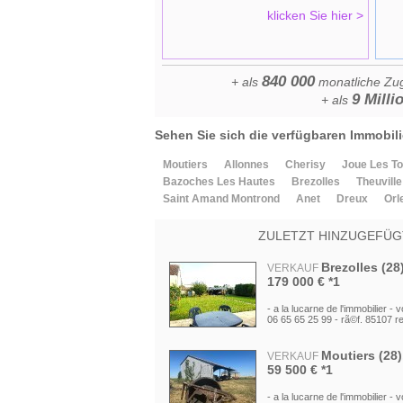
Theuville (28
VERKAUF
klicken Sie hier >
249 500 € *1
- a la lucarne de l'immobilier - v
09 23 02 55 - rã©f. 85292 ref :
840 000
+ als
monatliche Zug
Joue Les Tou
VERKAUF
9 Milli
+ als
Wohnungen
76 300 € *1
- a la lucarne de l'immobilier - 
Sehen Sie sich die verfügbaren Immobili
19 31 00 02 - rã©f. 85230 ref :
Moutiers
Allonnes
Cherisy
Joue Les T
Allonnes (28)
VERKAUF
Bazoches Les Hautes
Brezolles
Theuville
196 000 € *1
Saint Amand Montrond
Anet
Dreux
Orl
- a la lucarne de l'immobilier - v
09 23 02 55 - rã©f. 85174 ref :
ZULETZT HINZUGEFÜG
Brezolles (28
VERKAUF
179 000 € *1
- a la lucarne de l'immobilier -
06 65 65 25 99 - rã©f. 85107 re
Moutiers (28
VERKAUF
59 500 € *1
- a la lucarne de l'immobilier - v